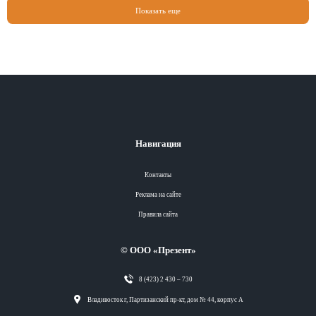
Показать еще
Навигация
Контакты
Реклама на сайте
Правила сайта
© ООО «Презент»
8 (423) 2 430 – 730
Разделы
Владивосток г, Партизанский пр-кт, дом № 44, корпус А