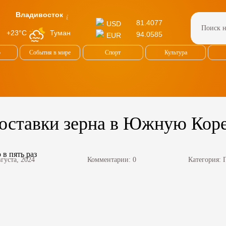
Владивосток
81.4077
USD
Туман
+23°C
94.0585
EUR
о
События в мире
Спорт
Культура
поставки зерна в Южную Коре
вгуста, 2024
Комментарии: 0
Категория: