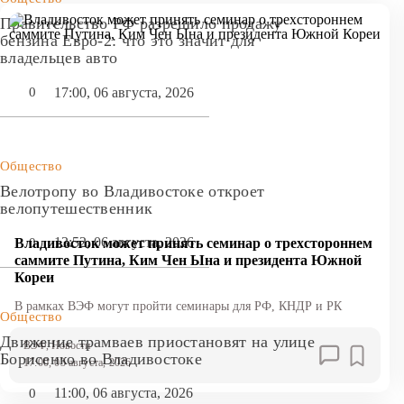
Правительство РФ разрешило продажу
бензина Евро-2: что это значит для
владельцев авто
17:00, 06 августа, 2026
0
Общество
Велотропу во Владивостоке откроет
велопутешественник
13:52, 06 августа, 2026
0
Владивосток может принять семинар о трехстороннем
саммите Путина, Ким Чен Ына и президента Южной
Кореи
В рамках ВЭФ могут пройти семинары для РФ, КНДР и РК
Общество
Движение трамваев приостановят на улице
ВЭФ
, Новости
Борисенко во Владивостоке
17:00, 03 августа, 2026
11:00, 06 августа, 2026
0