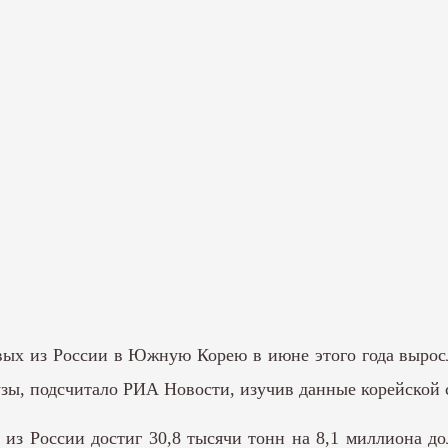
ых из России в Южную Корею в июне этого года выросли
рузы, подсчитало РИА Новости, изучив данные корейской
 из России достиг 30,8 тысячи тонн на 8,1 миллиона д