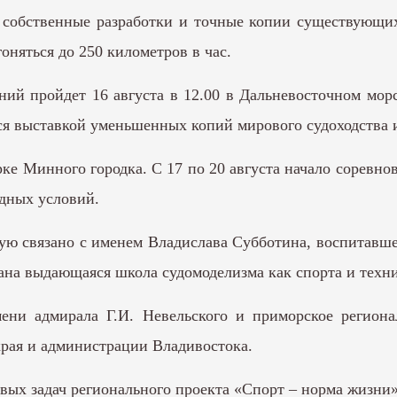
 собственные разработки и точные копии существующих
оняться до 250 километров в час.
ий пройдет 16 августа в 12.00 в Дальневосточном мо
ся выставкой уменьшенных копий мирового судоходства 
рке Минного городка. С 17 по 20 августа начало соревнов
одных условий.
ую связано с именем Владислава Субботина, воспитавш
ана выдающаяся школа судомоделизма как спорта и техни
ни адмирала Г.И. Невельского и приморское регионал
рая и администрации Владивостока.
евых задач регионального проекта «Спорт – норма жизни