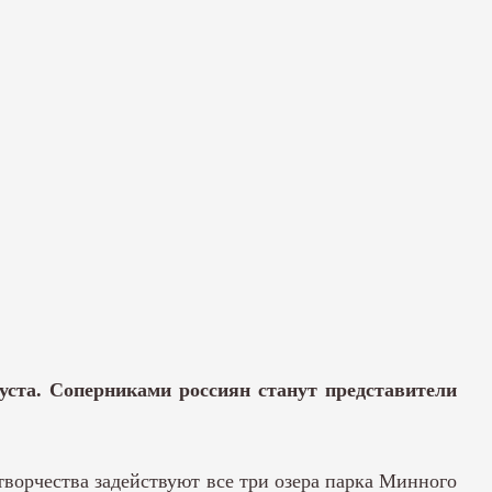
уста. Соперниками россиян станут представители
ворчества задействуют все три озера парка Минного