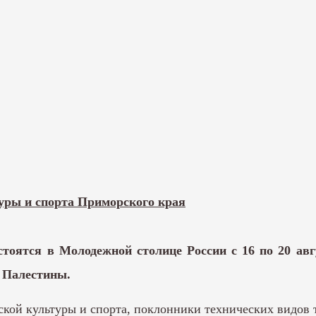
уры и спорта Приморского края
тоятся в Молодежной столице России с 16 по 20 авг
и Палестины.
кой культуры и спорта, поклонники технических видов т