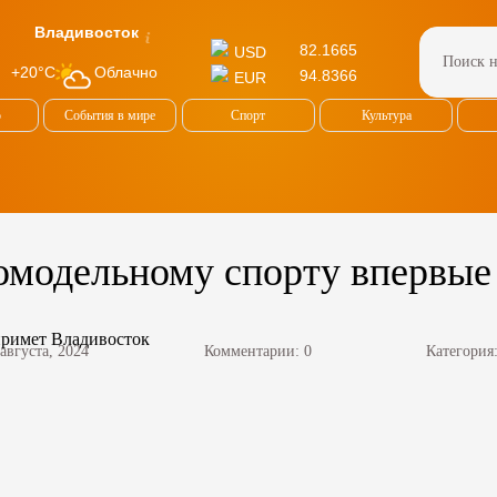
Владивосток
82.1665
USD
Облачно
+20°C
94.8366
EUR
о
События в мире
Спорт
Культура
омодельному спорту впервые
 августа, 2024
Комментарии: 0
Категория