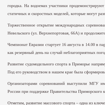
городка. На водоемах участники продемонстрируют
статичных и скоростных моделей, которые могут разг
Торжественное открытие международных соревнован
Невельского (ул. Верхнепортовая, 66А) и продолжит
Чемпионат Евразии стартует 16 августа в 14.00 в па
как резервный день на случай неблагоприятных пог
Развитие судомодельного спорта в Приморье напрям
Под его руководством в нашем крае была сформиров
Организаторами соревнований выступили МГУ име
России при поддержке Правительства Приморского к
Отметим, развитие массового спорта – одна из ключ