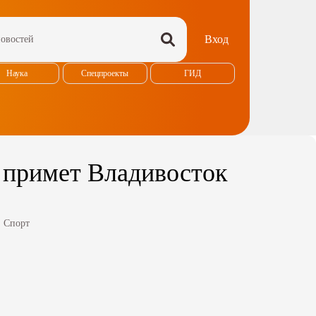
Вход
Наука
Спецпроекты
ГИД
 примет Владивосток
:
Спорт