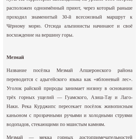
расположен одноимённый приют, через который раньше
проходил знаменитый 30-й всесоюзный маршрут к
Чёрному морю. Отсюда альпинисты начинают и своё
восхождение на вершину горы.
Разделы
Мезмай
Вся лента
Название посёлка Мезмай Апшеронского района
Вся лента
переводится с адыгейского языка как «яблоневый лес».
Уголок райской природы занимает низину в основании
Вся лента
трёх горных ущелий — Гуамского, Азиш-Тау и Лаго-
Наки. Река Курджипс пересекает посёлок живописным
Вся лента
каньоном с прозрачными ручьями и холодными струями
водопадов, стекающими по мшистым камням.
Теги
Вся лента
Разделы
Мезмай — мекка горных достопримечательностей