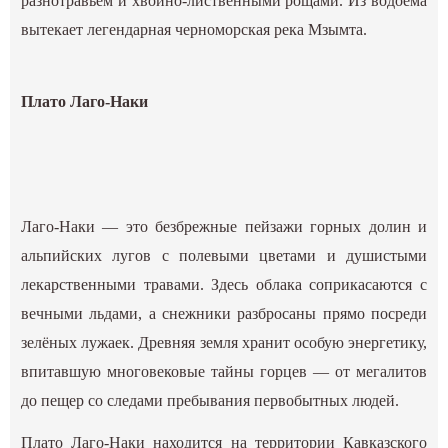
разнотравьем и хвойно-лиственными рощами. Из водоёма
вытекает легендарная черноморская река Мзымта.
Плато Лаго-Наки
Лаго-Наки — это безбрежные пейзажи горных долин и
альпийских лугов с полевыми цветами и душистыми
лекарственными травами. Здесь облака соприкасаются с
вечными льдами, а снежники разбросаны прямо посреди
зелёных лужаек. Древняя земля хранит особую энергетику,
впитавшую многовековые тайны горцев — от мегалитов
до пещер со следами пребывания первобытных людей.
Плато Лаго-Наки находится на территории Кавказского