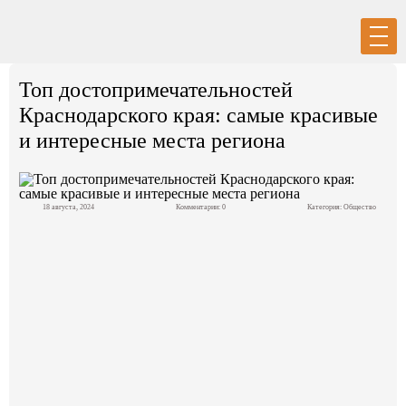
Вход
Регистрация
Топ достопримечательностей
Краснодарского края: самые красивые
и интересные места региона
Политика
18 августа, 2024
Комментарии: 0
Категория:
Общество
Экономика
Общество
События в мире
Спорт