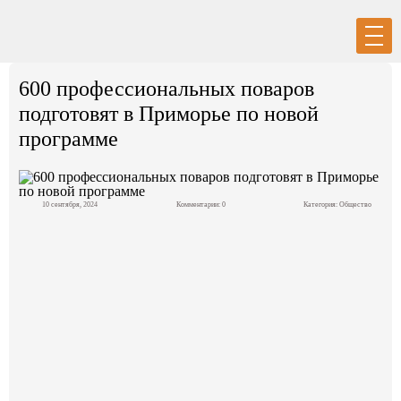
Вход
Регистрация
600 профессиональных поваров
подготовят в Приморье по новой
программе
Политика
10 сентября, 2024
Комментарии: 0
Категория:
Общество
Экономика
Общество
События в мире
Спорт