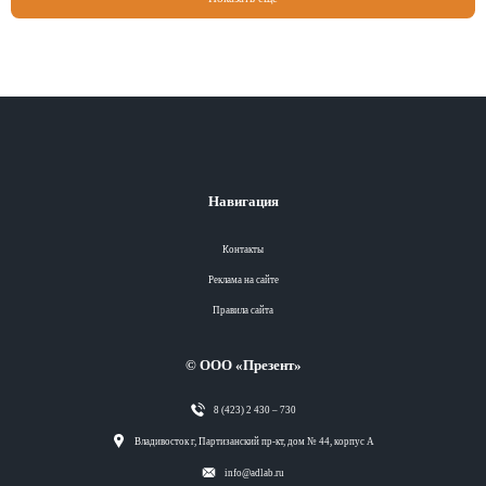
Навигация
Контакты
Реклама на сайте
Правила сайта
© ООО «Презент»
8 (423) 2 430 – 730
Разделы
Владивосток г, Партизанский пр-кт, дом № 44, корпус А
info@adlab.ru