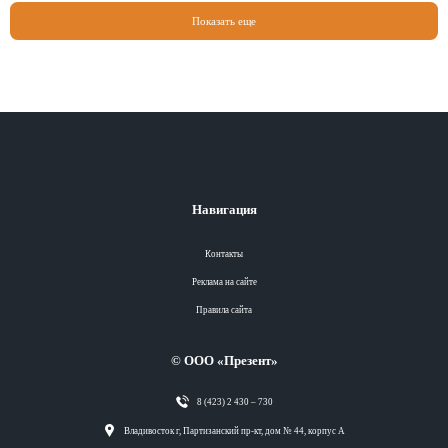
Показать еще
Навигация
Контакты
Реклама на сайте
Правила сайта
© ООО «Презент»
8 (423) 2 430 – 730
Разделы
Владивосток г, Партизанский пр-кт, дом № 44, корпус А