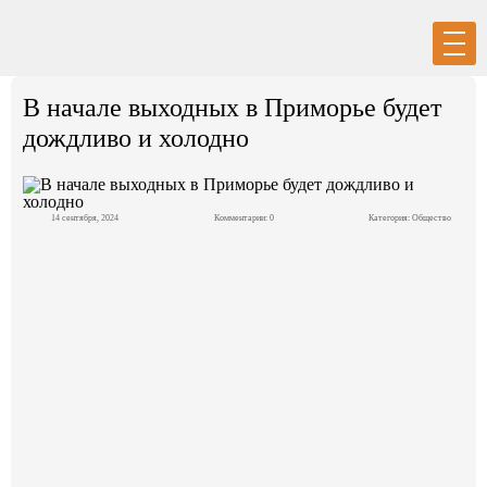
Вход
Регистрация
В начале выходных в Приморье будет
дождливо и холодно
14 сентября, 2024
Комментарии: 0
Категория:
Общество
Политика
Экономика
Общество
События в мире
Спорт