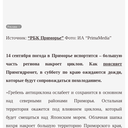
Культура
Наука
Реклама
Источник:
“РБК Приморье”
Фото:
ИА “PrimaMedia”
Спецпроекты
ГИД
14 сентября погода в Приморье испортится – большую
часть региона накроет циклон. Как
поясняет
Примгидромет, в субботу по краю ожидаются дожди,
которые будут сопровождаться похолоданием.
«Гребень антициклона ослабеет и сохранится в основном
над северными районами Приморья. Остальная
территория окажется под влиянием циклона, который
будет смещаться над Японским морем. Облачная шапка
вихря накроет большую территорию Приморского края,