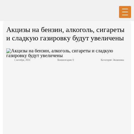
Вход
Регистрация
Акцизы на бензин, алкоголь, сигареты
и сладкую газировку будут увеличены
1 октября, 2024
Комментарии: 0
Категория:
Экономика
Политика
Экономика
Общество
События в мире
Спорт