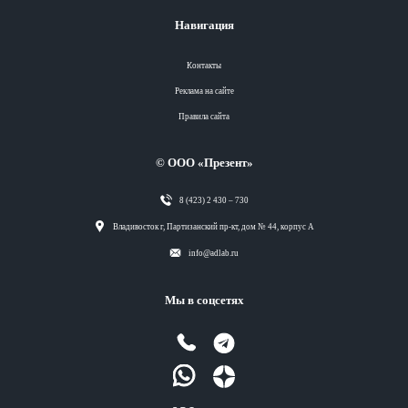
Навигация
Контакты
Реклама на сайте
Правила сайта
© ООО «Презент»
8 (423) 2 430 – 730
Разделы
Владивосток г, Партизанский пр-кт, дом № 44, корпус А
info@adlab.ru
Вся лента
Мы в соцсетях
Вся лента
Вся лента