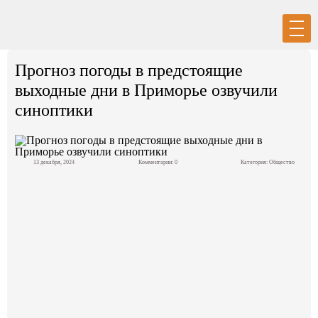
Вход
Регистрация
Прогноз погоды в предстоящие
выходные дни в Приморье озвучили
синоптики
Политика
13 декабря, 2024
Комментарии: 0
Категория:
Общество
Экономика
Общество
События в мире
Спорт