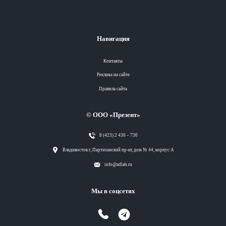
Навигация
Контакты
Реклама на сайте
Правила сайта
© ООО «Презент»
8 (423) 2 430 – 730
Разделы
Владивосток г, Партизанский пр-кт, дом № 44, корпус А
info@adlab.ru
Вся лента
Мы в соцсетях
Вся лента