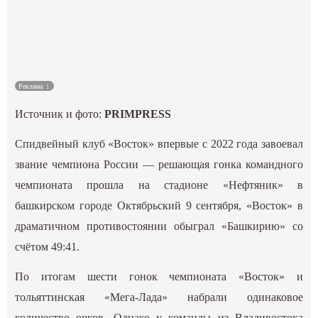
Культура
Наука
Реклама
Спецпроекты
Источник и фото:
PRIMPRESS
ГИД
Спидвейный клуб «Восток» впервые с 2022 года завоевал
звание чемпиона России — решающая гонка командного
чемпионата прошла на стадионе «Нефтяник» в
башкирском городе Октябрьский 9 сентября, «Восток» в
драматичном противостоянии обыграл «Башкирию» со
счётом 49:41.
По итогам шести гонок чемпионата «Восток» и
тольяттинская «Мега-Лада» набрали одинаковое
количество очков. Однако у команды из Владивостока