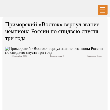
Вход
Регистрация
Приморский «Восток» вернул звание
чемпиона России по спидвею спустя
три года
Политика
10 сентября, 2025
Комментарии: 0
Категория:
Спорт
Экономика
Общество
События в мире
Спорт