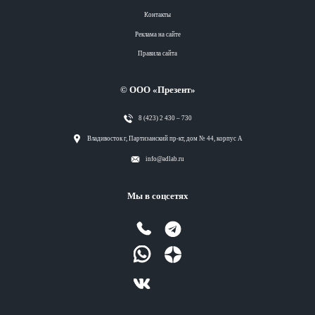
Контакты
Реклама на сайте
Правила сайта
© ООО «Презент»
8 (423) 2 430 – 730
Разделы
Владивосток г, Партизанский пр-кт, дом № 44, корпус А
info@adlab.ru
Вся лента
Мы в соцсетях
Вся лента
Вся лента
Вся лента