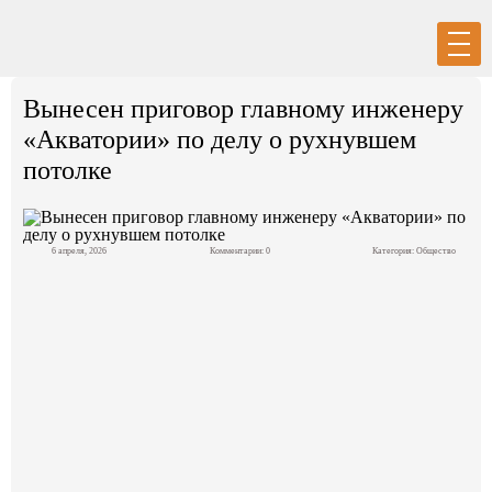
Вход
Регистрация
Вынесен приговор главному инженеру
«Акватории» по делу о рухнувшем
потолке
Политика
6 апреля, 2026
Комментарии: 0
Категория:
Общество
Экономика
Общество
События в мире
Спорт