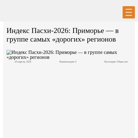
Вход
Регистрация
Индекс Пасхи-2026: Приморье — в
группе самых «дорогих» регионов
10 апреля, 2026
Комментарии: 0
Категория:
Общество
Политика
Экономика
Общество
События в мире
Спорт