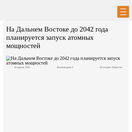
Вход
Регистрация
На Дальнем Востоке до 2042 года
планируется запуск атомных
мощностей
Политика
10 апреля, 2026
Комментарии: 0
Категория:
Общество
Экономика
Общество
События в мире
Спорт