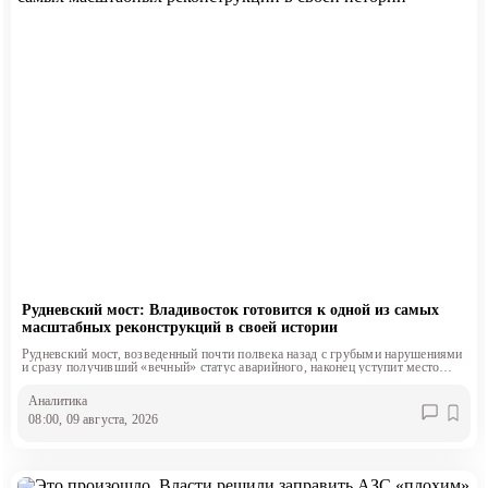
Рудневский мост: Владивосток готовится к одной из самых
масштабных реконструкций в своей истории
Рудневский мост, возведенный почти полвека назад с грубыми нарушениями
и сразу получивший «вечный» статус аварийного, наконец уступит место
современному четырехполосному сооружению.
Аналитика
08:00, 09 августа, 2026