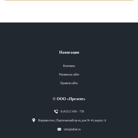
Навигация
Контакты
Реклама на сайте
Правила сайта
© ООО «Презент»
8 (423) 2 430 – 730
Разделы
Владивосток г, Партизанский пр-кт, дом № 44, корпус А
info@adlab.ru
Вся лента