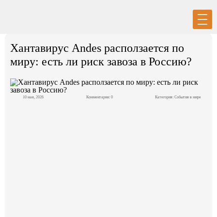
Вход
Регистрация
Хантавирус Andes расползается по
миру: есть ли риск завоза в Россию?
10 мая, 2026
Комментарии: 0
Категория:
События в мире
Политика
Экономика
Общество
События в мире
Спорт