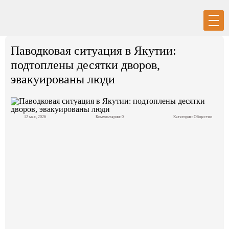
Вход
Регистрация
Паводковая ситуация в Якутии:
подтоплены десятки дворов,
эвакуированы люди
Политика
12 мая, 2026
Комментарии: 0
Категория:
Общество
Экономика
Общество
События в мире
Спорт