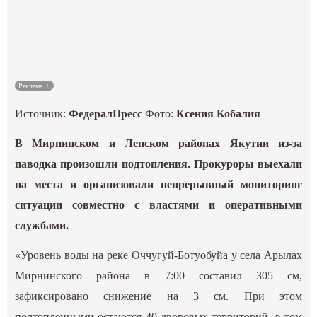
Культура
Наука
Реклама
Спецпроекты
Источник:
ФедералПресс
Фото:
Ксения Кобалия
ГИД
В Мирнинском и Ленском районах Якутии из-за
паводка произошли подтопления. Прокуроры выехали
на места и организовали непрерывный мониторинг
ситуации совместно с властями и оперативными
службами.
«Уровень воды на реке Оччугуй-Ботуобуйа у села Арылах
Мирнинского района в 7:00 составил 305 см,
зафиксировано снижение на 3 см. При этом
подтопленными остаются 40 дворовых территорий, в том