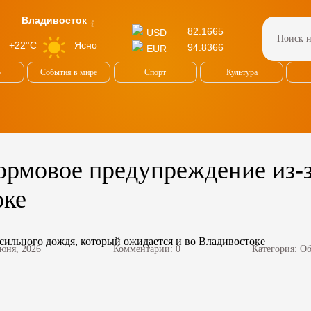
Владивосток
82.1665
USD
Ясно
+22°C
94.8366
EUR
о
События в мире
Спорт
Культура
рмовое предупреждение из-з
оке
июня, 2026
Комментарии: 0
Категория:
Об