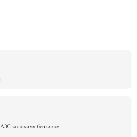
ы
ь АЗС «плохим» бензином