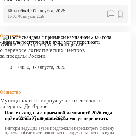
информировать потребителей о классе продаваемого топлива.
09:24, 07 августа, 2026
0
Бензин
, Новости
16:00, 08 августа, 2026
Общество
Wildberries опровергла сообщения
о переносе логистических центров
за пределы России
08:30, 07 августа, 2026
0
Общество
Муниципалитет вернул участок детского
лагеря на Де-Фризе
После скандала с приемной кампанией 2026 года
08:00, 07 августа, 2026
0
правила поступления в вузы могут переписать
Ректоры ведущих вузов предложили пересмотреть систему
приема победителей олимпиад на бюджетные места в вузы