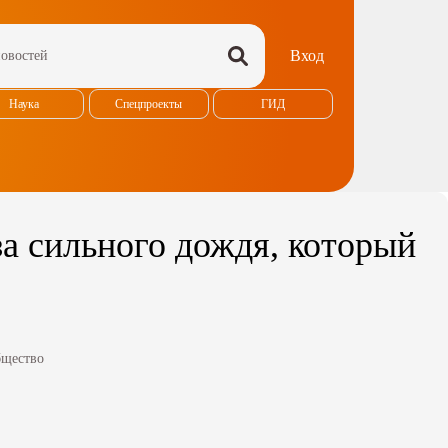
Вход
Наука
Спецпроекты
ГИД
а сильного дождя, который
щество