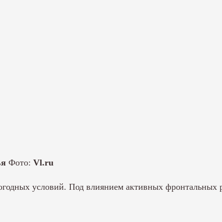
ья
Фото:
Vl.ru
огодных условий. Под влиянием активных фронтальных р