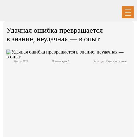
Вход
Регистрация
Удачная ошибка превращается
в знание, неудачная — в опыт
8 июля, 2026
Комментарии: 0
Категория:
Наука и технологии
Политика
Экономика
Общество
События в мире
Спорт