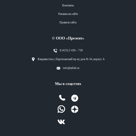
Контакты
Реклама на сайте
Правила сайта
© ООО «Презент»
8 (423) 2 430 – 730
Разделы
Владивосток г, Партизанский пр-кт, дом № 44, корпус А
info@adlab.ru
Вся лента
Мы в соцсетях
Вся лента
Вся лента
Вся лента