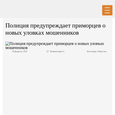
Вход
Регистрация
Полиция предупреждает приморцев о
новых уловках мошенников
26 февраля, 2024
Комментарии: 0
Категория:
Общество
Политика
Экономика
Общество
События в мире
Спорт