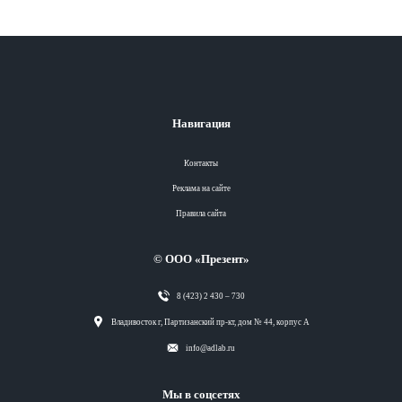
Навигация
Контакты
Реклама на сайте
Правила сайта
© ООО «Презент»
8 (423) 2 430 – 730
Разделы
Владивосток г, Партизанский пр-кт, дом № 44, корпус А
info@adlab.ru
Вся лента
Мы в соцсетях