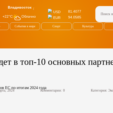
Владивосток
81.4077
USD
Облачно
+22°C
94.0585
EUR
о
События в мире
Спорт
Культура
дет в топ-10 основных партн
арта, 2024
Комментарии: 0
Категория:
Эк