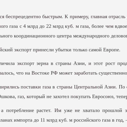
я беспрецедентно быстрым. К примеру, главная отрасль
го газа с 4 млрд до 22 млрд куб. м газа, более чем вдво
ьного координационного центра международного деловог
ийский экспорт принесли убытки только самой Европе.
личила экспорт зерна в страны Азии, и этот рост про
залось, что на Востоке РФ может заработать существенн
сширились поставки газа в страны Центральной Азии. По
кова, газ, который не захотел покупать Евросоюз, тепер
 а потребление растет. Им уже не хватало прошлой 
ланах импорта до 11 млрд куб. м российского газа в год,