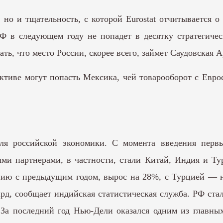
 но и тщательность, с которой Eurostat отчитывается 
Ф в следующем году не попадет в десятку стратегиче
ь, что место России, скорее всего, займет Саудовская 
тиве могут попасть Мексика, чей товарооборот с Еврос
для российской экономики. С момента введения перв
ыми партнерами, в частности, стали Китай, Индия и Т
ению с предыдущим годом, вырос на 28%, с Турцией — н
лрд, сообщает индийская статистическая служба. РФ с
 За последний год Нью-Дели оказался одним из главны