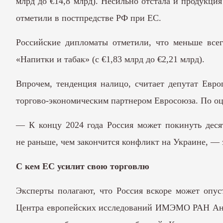
млрд до €14,8 млрд). Несильно отстала и продукция
отметили в постпредстве РФ при ЕС.
Российские дипломаты отметили, что меньше всег
«Напитки и табак» (с €1,83 млрд до €2,21 млрд).
Впрочем, тенденция налицо, считает депутат Евро
торгово-экономическим партнером Евросоюза. По оце
— К концу 2024 года Россия может покинуть деся
не раньше, чем закончится конфликт на Украине, — 
С кем ЕС усилит свою торговлю
Эксперты полагают, что Россия вскоре может опус
Центра европейских исследований ИМЭМО
РАН
Анн