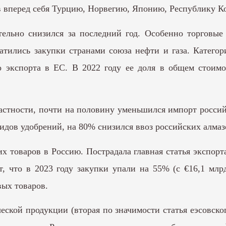
ив вперед себя Турцию, Норвегию, Японию, Республику К
льно снизился за последний год. Особенно торговые 
ратились закупки странами союза нефти и газа. Катег
 экспорта в ЕС. В 2022 году ее доля в общем стоимо
частности, почти на половину уменьшился импорт россий
идов удобрений, на 80% снизился ввоз российских алмаз
их товаров в Россию. Пострадала главная статья экспо
т, что в 2023 году закупки упали на 55% (с €16,1 млр
вых товаров.
кой продукции (вторая по значимости статья еэсовског