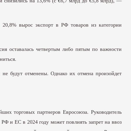
й снизились на 13,6% (с €6,7 млрд до €5,8 млрд), —
а 20,8% вырос экспорт в РФ товаров из категории
ссия оставалась четвертым либо пятым по важности
ниться.
 не будут отменены. Однако их отмена произойдет
ейших торговых партнеров Евросоюза. Руководитель
 РФ и ЕС в 2024 году может повлиять запрет на ввоз