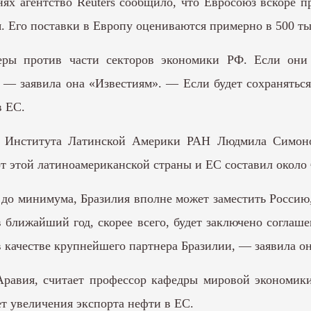
днях агентство Reuters сообщило, что Евросоюз вскоре
 Его поставки в Европу оцениваются примерно в 500 тыс
ры против части секторов экономики РФ. Если они б
 — заявила она «Известиям». — Если будет сохраняться 
в ЕС.
й Института Латинской Америки РАН Людмила Симонов
рот этой латиноамериканской страны и ЕС составил около 
до минимума, Бразилия вполне может заместить Россию
в ближайший год, скорее всего, будет заключено согл
 качестве крупнейшего партнера Бразилии, — заявила о
 Аравия, считает профессор кафедры мировой эконом
ет увеличения экспорта нефти в ЕС.