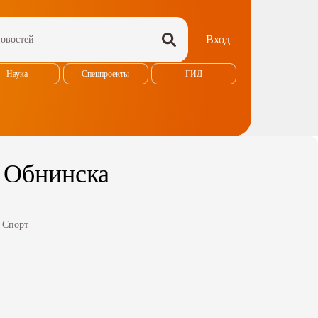
Вход
Наука
Спецпроекты
ГИД
 Обнинска
:
Спорт