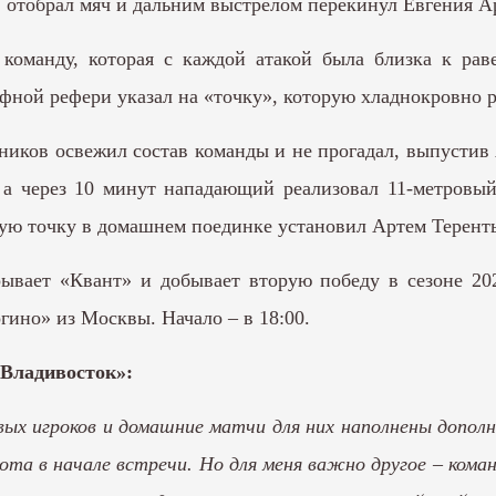
 отобрал мяч и дальним выстрелом перекинул Евгения Ар
оманду, которая с каждой атакой была близка к раве
фной рефери указал на «точку», которую хладнокровно р
ников освежил состав команды и не прогадал, выпустив 
 а через 10 минут нападающий реализовал 11-метровый
ую точку в домашнем поединке установил Артем Теренть
рывает «Квант» и добывает вторую победу в сезоне 20
гино» из Москвы. Начало – в 18:00.
-Владивосток»:
вых игроков и домашние матчи для них наполнены допо
рота в начале встречи. Но для меня важно другое – кома