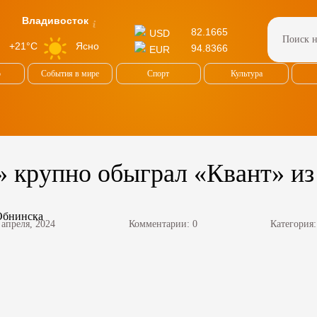
Владивосток
82.1665
USD
Ясно
+21°C
94.8366
EUR
о
События в мире
Спорт
Культура
 крупно обыграл «Квант» из
 апреля, 2024
Комментарии: 0
Категория