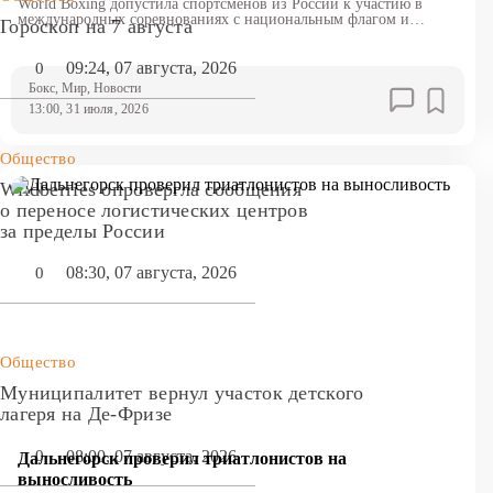
World Boxing допустила спортсменов из России к участию в
международных соревнованиях с национальным флагом и
Гороскоп на 7 августа
гимном
09:24, 07 августа, 2026
0
Бокс
, Мир
, Новости
13:00, 31 июля, 2026
Общество
Wildberries опровергла сообщения
о переносе логистических центров
за пределы России
08:30, 07 августа, 2026
0
Общество
Муниципалитет вернул участок детского
лагеря на Де-Фризе
08:00, 07 августа, 2026
0
Дальнегорск проверил триатлонистов на
выносливость