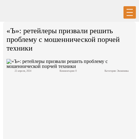
Вход
Регистрация
«Ъ»: ретейлеры призвали решить
проблему с мошеннической порчей
техники
Политика
22 апреля, 2024
Комментарии: 0
Категория:
Экономика
Экономика
Общество
События в мире
Спорт