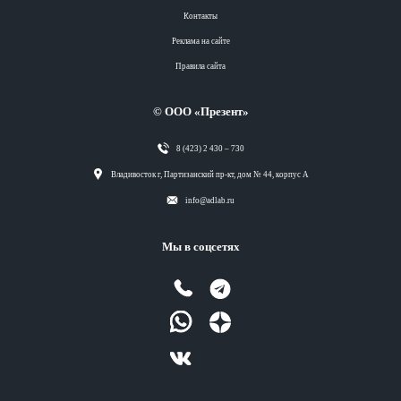
Контакты
Реклама на сайте
Правила сайта
© ООО «Презент»
8 (423) 2 430 – 730
Разделы
Владивосток г, Партизанский пр-кт, дом № 44, корпус А
info@adlab.ru
Вся лента
Мы в соцсетях
Вся лента
Вся лента
Вся лента