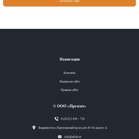
Показать еще
Навигация
Контакты
Реклама на сайте
Правила сайта
© ООО «Презент»
8 (423) 2 430 – 730
Разделы
Владивосток г, Партизанский пр-кт, дом № 44, корпус А
info@adlab.ru