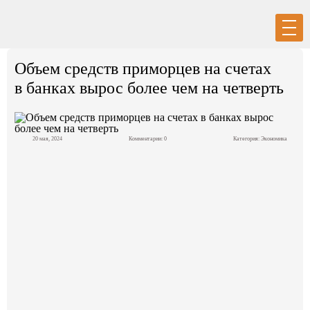
Вход
Регистрация
Объем средств приморцев на счетах
в банках вырос более чем на четверть
20 мая, 2024
Комментарии: 0
Категория:
Экономика
Политика
Экономика
Общество
События в мире
Спорт