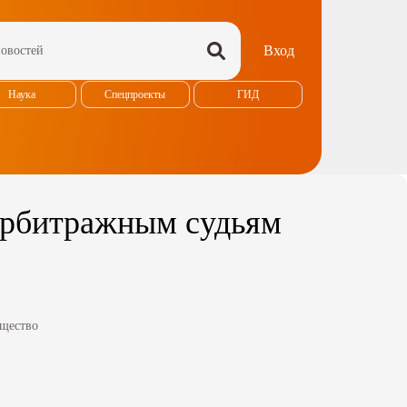
Вход
Наука
Спецпроекты
ГИД
арбитражным судьям
щество