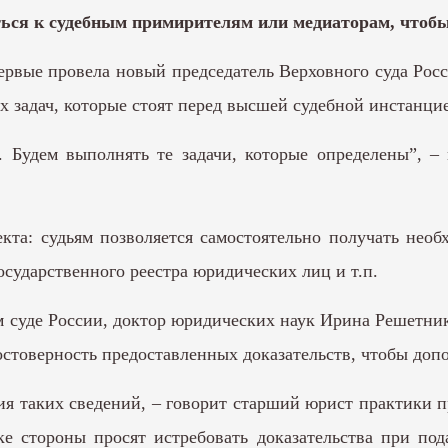
ться к судебным примирителям или медиаторам, чтобы
ервые провела новый председатель Верховного суда Рос
х задач, которые стоят перед высшей судебной инстанци
. Будем выполнять те задачи, которые определены”, –
кта: судьям позволяется самостоятельно получать нео
осударственного реестра юридических лиц и т.п.
 суде России, доктор юридических наук Ирина Решетник
достоверность предоставленных доказательств, чтобы до
ия таких сведений, – говорит старший юрист практики
 стороны просят истребовать доказательства при пода