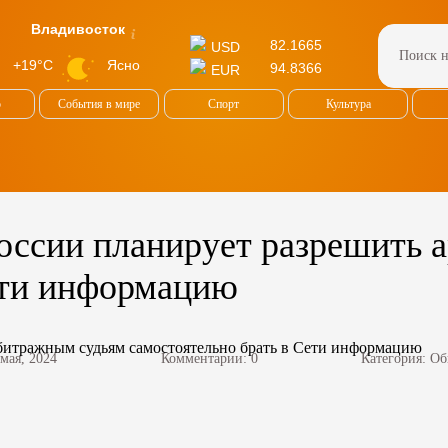
Владивосток
82.1665
USD
Ясно
+19°C
94.8366
EUR
о
События в мире
Спорт
Культура
оссии планирует разрешить 
ети информацию
 мая, 2024
Комментарии: 0
Категория:
Об