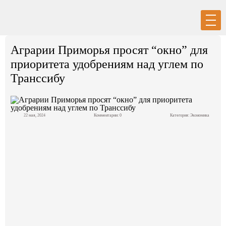
Вход
Регистрация
Аграрии Приморья просят “окно” для
приоритета удобрениям над углем по
Транссибу
Политика
22 мая, 2024
Комментарии: 0
Категория:
Экономика
Экономика
Общество
События в мире
Спорт