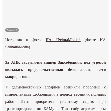
Культура
Наука
Реклама
Спецпроекты
Источник и фото:
ИА “PrimaMedia”
(Фото: ИА
ГИД
SakhalinMedia)
За АПК заступился спикер Заксобрания: под угрозой
оказалась продовольственная безопасность всего
макрорегиона.
У дальневосточных аграриев возникли проблемы с
минеральными удобрениями в период весенних полевых
работ. Из-за приоритета угольному сырью при
транспортировке по БАМу и Транссибу агрохимикаты