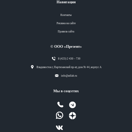
Навигация
Контакты
Реклама на сайте
Правила сайта
© ООО «Презент»
8 (423) 2 430 – 730
Разделы
Владивосток г, Партизанский пр-кт, дом № 44, корпус А
info@adlab.ru
Вся лента
Мы в соцсетях
Вся лента
Вся лента