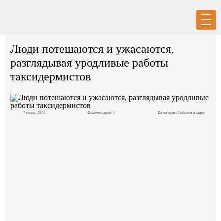
Вход
Регистрация
Люди потешаются и ужасаются,
разглядывая уродливые работы
таксидермистов
Политика
7 июня, 2024
Комментарии: 1
Категория:
События в мире
Экономика
Общество
События в мире
Спорт