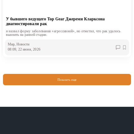
У бывшего ведущего Top Gear Джереми Кларксона
диагностировали рак
н назвал форму заболевания «агрессивной», но отметил, что рак удалось
выявить на ранней стадии.
Мир
, Новости
08:09, 22 июня, 2026
Показать еще