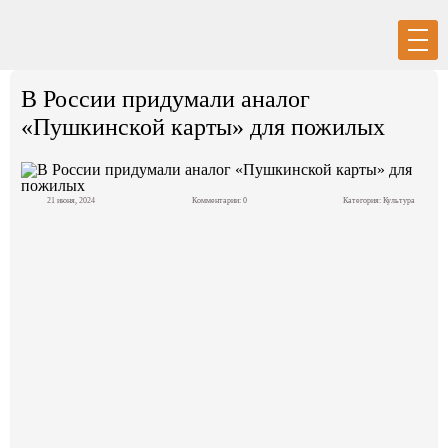
Вход
Регистрация
В России придумали аналог
«Пушкинской карты» для пожилых
21 июня, 2024
Комментарии: 0
Категория:
Культура
Политика
Экономика
Общество
События в мире
Спорт