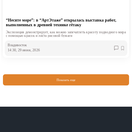
“Несите море”: в “АртЭтаже” открылась выставка работ,
выполненных в древней технике гётаку
Экспозиция демонстрирует, как можно запечатлеть красоту подводного мира
с помощью красок и листа рисовой бумаги
Владивосток
14:30, 29 июня, 2026
Показать еще