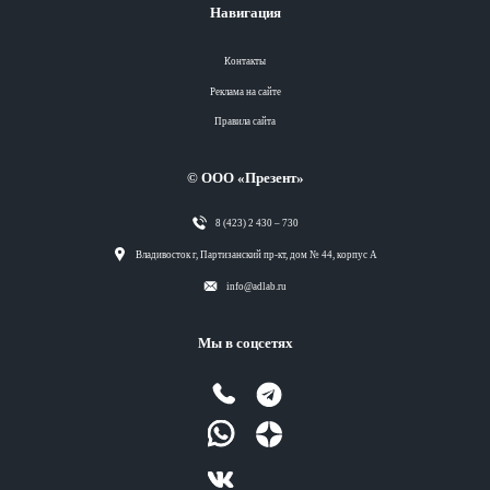
Навигация
Контакты
Реклама на сайте
Правила сайта
© ООО «Презент»
8 (423) 2 430 – 730
Разделы
Владивосток г, Партизанский пр-кт, дом № 44, корпус А
info@adlab.ru
Вся лента
Мы в соцсетях
Вся лента
Вся лента