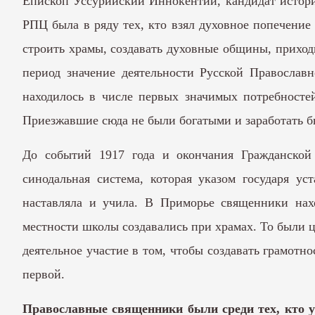
Епископ Уссурийский Иннокентий, кандидат истори
РПЦ была в ряду тех, кто взял духовное попечение
строить храмы, создавать духовные общины, приходы
период значение деятельности Русской Православ
находилось в числе первых значимых потребностей
Приезжавшие сюда не были богатыми и заработать б
До событий 1917 года и окончания Гражданской
синодальная система, которая указом государя ус
наставляла и учила. В Приморье священники нахо
местности школы создавались при храмах. То были 
деятельное участие в том, чтобы создавать грамотн
первой.
Православные священники были среди тех, кто ук