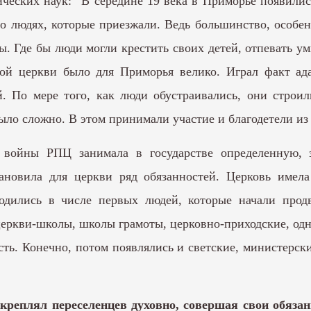
ческих наук: “В середине 19 века в Приморье появилис
 о людях, которые приезжали. Ведь большинство, особ
. Где бы люди могли крестить своих детей, отпевать ум
ной церкви было для Приморья велико. Играл факт а
. По мере того, как люди обустраивались, они строи
ыло сложно. В этом принимали участие и благодетели из
 войны РПЦ занимала в государстве определенную, з
тановила для церкви ряд обязанностей. Церковь имел
дились в числе первых людей, которые начали продв
церкви-школы, школы грамоты, церковно-приходские, од
ость. Конечно, потом появлялись и светские, министер
реплял переселенцев духовно, совершая свои обязанн