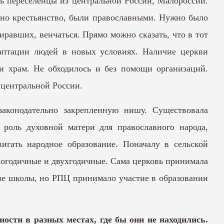
ь переселенцы из центральной России, Малороссии.
енно крестьянство, были православными. Нужно было
иравших, венчаться. Прямо можно сказать, что в тот
даптации людей в новых условиях. Наличие церкви
ли храм. Не обходилось и без помощи организаций.
 центральной России.
аконодательно закрепленную нишу. Существовала
а роль духовной матери для православного народа,
игать народное образование. Поначалу в сельской
ногодичные и двухгодичные. Сама церковь принимала
ские школы, но РПЦ принимало участие в образовании
ости в разных местах, где бы они не находились.