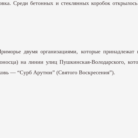
вка. Среди бетонных и стеклянных коробок открылось 
Приморье двумя организациями, которые принадлежат
доносца) на линии улиц Пушкинская-Володарского, кот
рковь — “Сурб Арутюн” (Святого Воскресения”).