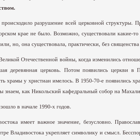
ством.
происходило разрушение всей церковной структуры. Про
орском крае не было. Возможно, существовали какие-то
ли, но, она существовала, практически, без священств
Великой Отечественной войны, когда изменились отноше
шая деревянная церковь. Потом появились церкви в
ь храмы у христиан имелось. В 1950-70-е появились хр
мы знаем, как Никольский кафедральный собор на Махал
зошло в начале 1990-х годов.
остока имеет важное значение, безусловно. Православ
тре Владивостока укрепляет символику и смысл. Бесспор