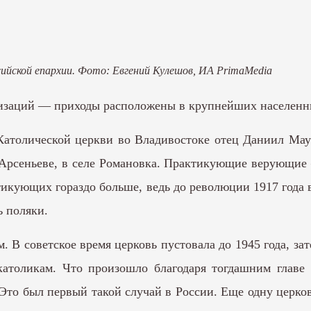
сийской епархии. Фото: Евгений Кулешов, ИА PrimaMedia
низаций — приходы расположены в крупнейших населенн
атолической церкви во Владивостоке отец Даниил Мау
, Арсеньеве, в селе Романовка. Практикующие верующие
ктикующих гораздо больше, ведь до революции 1917 года 
ь поляки.
. В советское время церковь пустовала до 1945 года, зат
католикам. Что произошло благодаря тогдашним глав
Это был первый такой случай в России. Еще одну церков