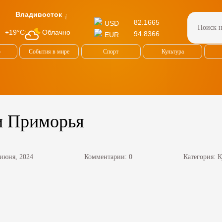
Владивосток
82.1665
USD
Облачно
+19°C
94.8366
EUR
о
События в мире
Спорт
Культура
и Приморья
 июня, 2024
Комментарии: 0
Категория:
К