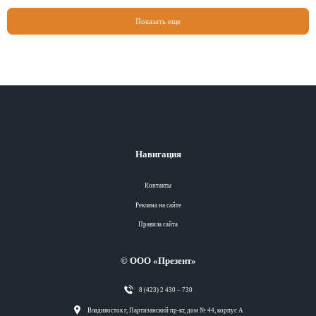
Показать еще
Навигация
Контакты
Реклама на сайте
Правила сайта
© ООО «Презент»
8 (423) 2 430 – 730
Разделы
Владивосток г, Партизанский пр-кт, дом № 44, корпус А