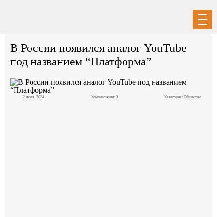
Вход
Регистрация
В России появился аналог YouTube
под названием “Платформа”
2 июля, 2024
Комментарии: 0
Категория:
Общество
Политика
Экономика
Общество
События в мире
Спорт