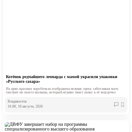
Котёнок редчайшего леопарда с мамой украсили упаковки
«Русского сахара»
На ярко-красных коробочках изображена нежная сцена: заботливая мать
смотрит на своего малыша, который игриво тянет лапку к её мордочке
Владивосток
16:00, 10 августа, 2026