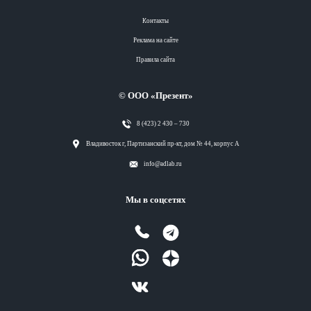
Контакты
Реклама на сайте
Правила сайта
© ООО «Презент»
8 (423) 2 430 – 730
Разделы
Владивосток г, Партизанский пр-кт, дом № 44, корпус А
info@adlab.ru
Вся лента
Мы в соцсетях
Вся лента
Вся лента
Вся лента