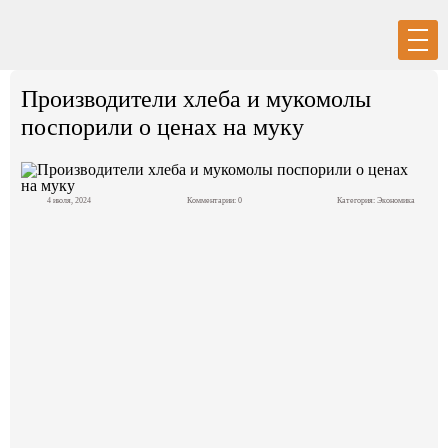
Вход
Регистрация
Производители хлеба и мукомолы
поспорили о ценах на муку
4 июля, 2024
Комментарии: 0
Категория:
Экономика
Политика
Экономика
Общество
События в мире
Спорт