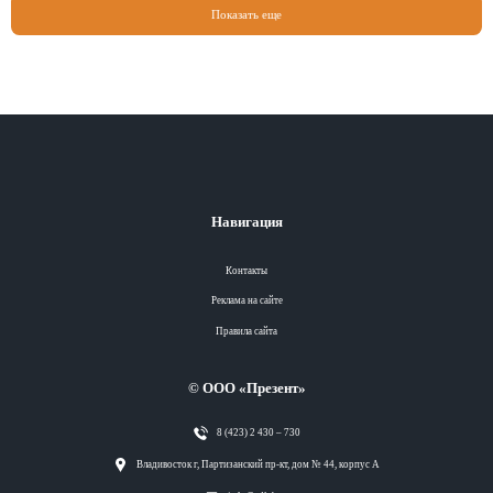
Показать еще
Навигация
Контакты
Реклама на сайте
Правила сайта
© ООО «Презент»
8 (423) 2 430 – 730
Разделы
Владивосток г, Партизанский пр-кт, дом № 44, корпус А