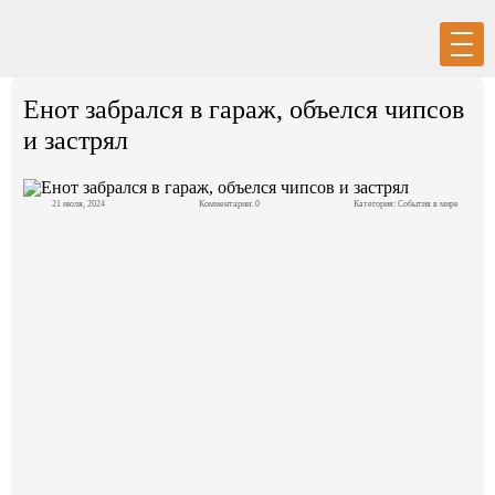
Вход
Регистрация
Енот забрался в гараж, объелся чипсов
и застрял
21 июля, 2024
Комментарии: 0
Категория:
События в мире
Политика
Экономика
Общество
События в мире
Спорт