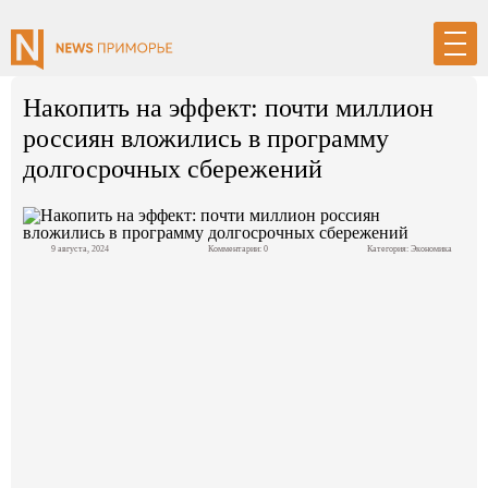
Накопить на эффект: почти миллион
россиян вложились в программу
Вход
Регистрация
долгосрочных сбережений
9 августа, 2024
Комментарии: 0
Категория:
Экономика
Политика
Экономика
Общество
События в мире