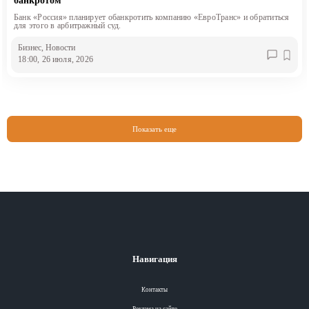
банкротом
Банк «Россия» планирует обанкротить компанию «ЕвроТранс» и обратиться
для этого в арбитражный суд.
Бизнес
, Новости
18:00, 26 июля, 2026
Показать еще
Навигация
Контакты
Реклама на сайте