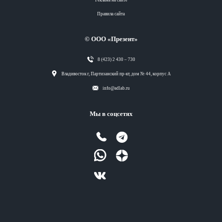
Правила сайта
© ООО «Презент»
8 (423) 2 430 – 730
Разделы
Владивосток г, Партизанский пр-кт, дом № 44, корпус А
info@adlab.ru
Вся лента
Мы в соцсетях
Вся лента
Вся лента
Вся лента
Теги
Вся лента
Разделы