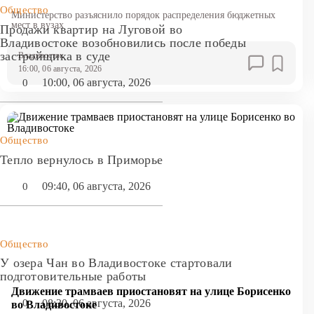
Общество
Министерство разъяснило порядок распределения бюджетных
мест в вузах
Продажи квартир на Луговой во
Владивостоке возобновились после победы
застройщика в суде
Владивосток
16:00, 06 августа, 2026
10:00, 06 августа, 2026
0
Общество
Тепло вернулось в Приморье
09:40, 06 августа, 2026
0
Общество
У озера Чан во Владивостоке стартовали
подготовительные работы
Движение трамваев приостановят на улице Борисенко
08:30, 06 августа, 2026
0
во Владивостоке