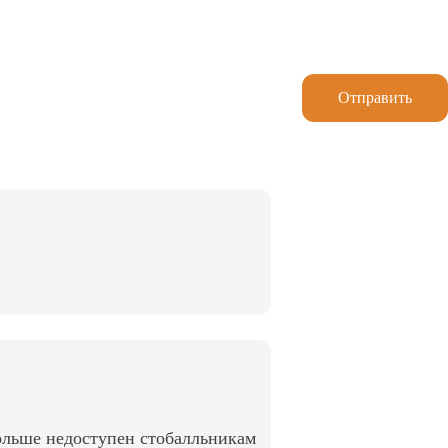
Отправить
ольше недоступен стобалльникам