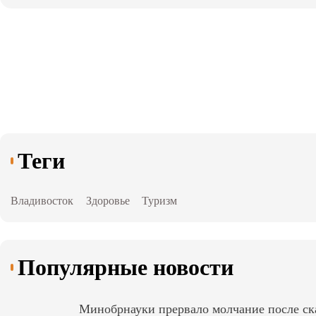
Теги
Владивосток
Здоровье
Туризм
Популярные новости
Минобрнауки прервало молчание после ск