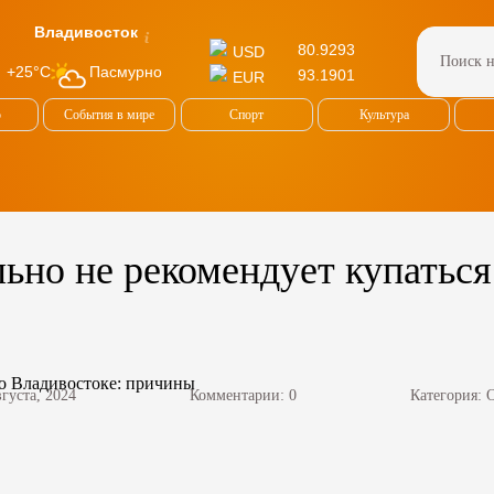
Владивосток
80.9293
USD
Пасмурно
+25°C
93.1901
EUR
о
События в мире
Спорт
Культура
ьно не рекомендует купаться
вгуста, 2024
Комментарии: 0
Категория: