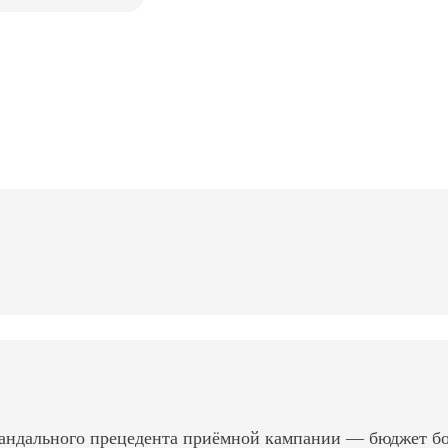
андального прецедента приёмной кампании — бюджет б