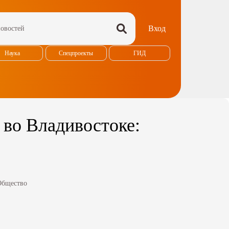
Вход
Наука
Спецпроекты
ГИД
 во Владивостоке:
Общество