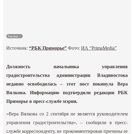
Культура
Наука
Реклама
Спецпроекты
Источник:
“РБК Приморье”
Фото:
ИА “PrimaMedia”
ГИД
Должность начальника управления
градостроительства администрации Владивостока
недавно освободилась – этот пост покинула Вера
Вялкова. Информацию подтвердили редакции РБК
Приморье в пресс-службе мэрии.
«Вера Вялкова со 2 сентября не является руководителем
управления градостроительства», – сообщили в пресс-
службе корреспонденту, не прокомментировав причины ее