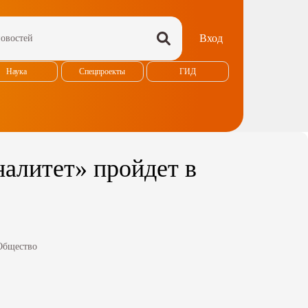
Вход
Наука
Спецпроекты
ГИД
алитет» пройдет в
Общество