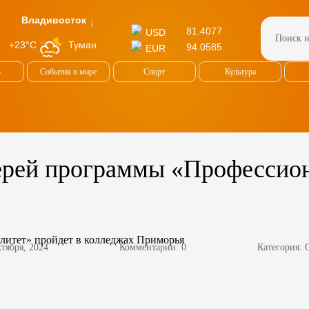
Владивосток
81.4077
USD
Туман
+23°C
94.0585
EUR
о
События в мире
Спорт
Культура
ерей программы «Профессион
ктября, 2024
Комментарии: 0
Категория: