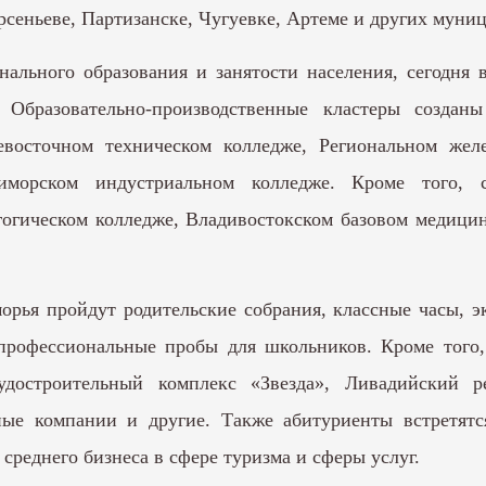
рсеньеве, Партизанске, Чугуевке, Артеме и других муни
нального образования и занятости населения, сегодня
 Образовательно-производственные кластеры создан
восточном техническом колледже, Региональном жел
иморском индустриальном колледже. Кроме того, с
гогическом колледже, Владивостокском базовом медици
рья пройдут родительские собрания, классные часы, 
профессиональные пробы для школьников. Кроме того,
удостроительный комплекс «Звезда», Ливадийский ре
ные компании и другие. Также абитуриенты встретятс
среднего бизнеса в сфере туризма и сферы услуг.