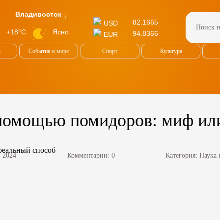
Владивосток
82.1665
USD
Ясно
+18°C
94.8366
EUR
о
События в мире
Спорт
Культура
 помощью помидоров: миф ил
, 2024
Комментарии: 0
Категория:
Наука 