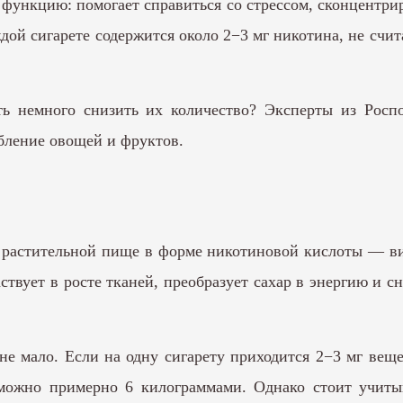
ункцию: помогает справиться со стрессом, сконцентриро
ой сигарете содержится около 2−3 мг никотина, не счит
ть немного снизить их количество? Эксперты из Росп
бление овощей и фруктов.
в растительной пище в форме никотиновой кислоты — ви
ствует в росте тканей, преобразует сахар в энергию и с
не мало. Если на одну сигарету приходится 2−3 мг ве
 можно примерно 6 килограммами. Однако стоит учиты