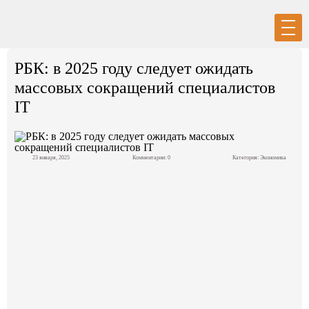
Вход
Регистрация
РБК: в 2025 году следует ожидать
массовых сокращений специалистов
IT
Политика
23 января, 2025
Комментарии: 0
Категория:
Экономика
Экономика
Общество
События в мире
Спорт