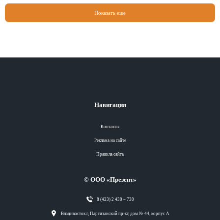
Показать еще
Навигация
Контакты
Реклама на сайте
Правила сайта
© ООО «Презент»
8 (423) 2 430 – 730
Разделы
Владивосток г, Партизанский пр-кт, дом № 44, корпус А