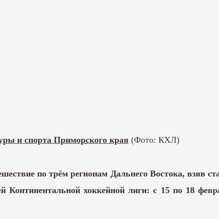
уры и спорта Приморского края
(Фото: КХЛ)
шествие по трём регионам Дальнего Востока, взяв ст
 Континентальной хоккейной лиги: с 15 по 18 февр