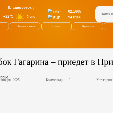
Владивосток
82.1665
USD
Ясно
+22°C
94.8366
EUR
о
События в мире
Спорт
Культура
ок Гагарина – приедет в Пр
 января, 2025
Комментарии: 0
Категория