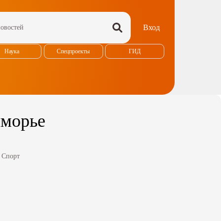
Вход
Наука
Спецпроекты
ГИД
иморье
:
Спорт