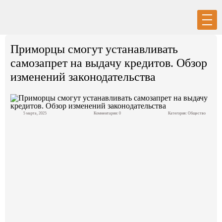
Вход
Регистрация
Приморцы смогут устанавливать
самозапрет на выдачу кредитов. Обзор
изменений законодательства
Политика
5 марта, 2025
Комментарии: 0
Категория:
Общество
Экономика
Общество
События в мире
Спорт