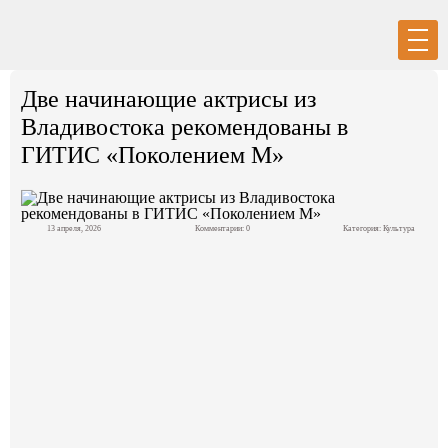
Вход
Регистрация
Две начинающие актрисы из
Владивостока рекомендованы в
ГИТИС «Поколением М»
Политика
13 апреля, 2026
Комментарии: 0
Категория:
Культура
Экономика
Общество
События в мире
Спорт