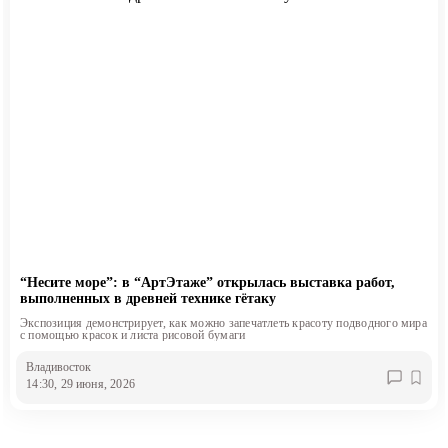
“Несите море”: в “АртЭтаже” открылась выставка работ,
выполненных в древней технике гётаку
Экспозиция демонстрирует, как можно запечатлеть красоту подводного мира
с помощью красок и листа рисовой бумаги
Владивосток
14:30, 29 июня, 2026