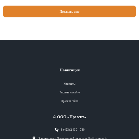
Показать еще
Навигация
Контакты
Реклама на сайте
Правила сайта
© ООО «Презент»
8 (423) 2 430 – 730
Разделы
Владивосток г, Партизанский пр-кт, дом № 44, корпус А