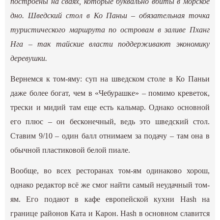
построены на сваях, которые буквально вбиты в морское
дно. Шведский стол в Ко Паньи – обязательная точка
туристического маршрута по островам в заливе Пханг
Нга – так тайские власти поддерживают экономику
деревушки.
Вернемся к том-яму: суп на шведском столе в Ко Паньи
даже более богат, чем в «Чебурашке» – помимо креветок,
трески и мидий там еще есть кальмар. Однако основной
его плюс – он бесконечный, ведь это шведский стол.
Ставим 9/10 – один балл отнимаем за подачу – там она в
обычной пластиковой белой пиале.
Вообще, во всех ресторанах том-ям одинаково хорош,
однако редактор всё же смог найти самый неудачный том-
ям. Его подают в кафе европейской кухни Hash на
границе районов Ката и Карон. Hash в основном славится