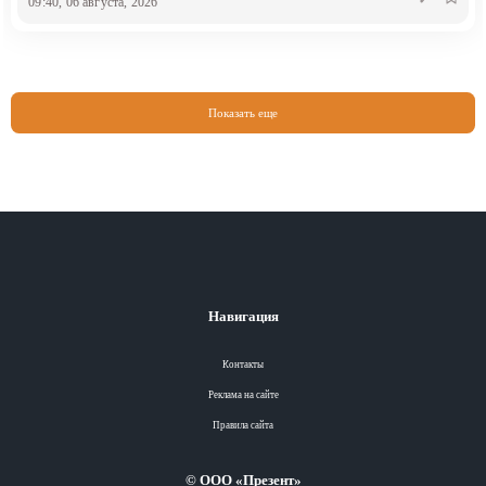
09:40, 06 августа, 2026
Показать еще
Разделы
Вся лента
Вся лента
Навигация
Вся лента
Контакты
Вся лента
Реклама на сайте
Правила сайта
Теги
Вся лента
Разделы
© ООО «Презент»