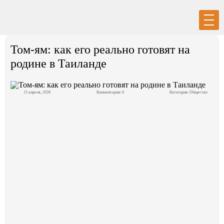
Вход
Регистрация
Том-ям: как его реально готовят на
родине в Таиланде
15 апреля, 2026
Комментарии: 0
Категория:
Общество
Политика
Экономика
Общество
События в мире
Спорт