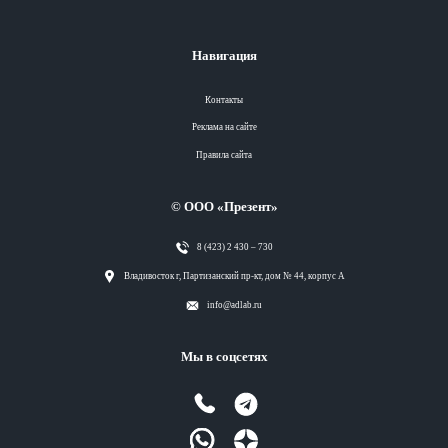
Навигация
Контакты
Реклама на сайте
Правила сайта
© ООО «Презент»
8 (423) 2 430 – 730
Разделы
Владивосток г, Партизанский пр-кт, дом № 44, корпус А
info@adlab.ru
Вся лента
Мы в соцсетях
Вся лента
Вся лента