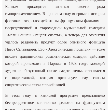
Каннам приходится заняться своего рода
импортозамещением. В прошлом году впервые в истории
фестиваль открылся дебютным французским фильмом —
посредственной и старомодной музыкальной комедией
Амели Боннен «Рецепт счастья», а теперь для открытия
удалось раздобыть продукт более опытного француза
Пьера Сальвадори. Его «Электрический поцелуй» — тоже
вполне традиционная романтическая комедия, действие
которой происходит в Париже в 1928 году: молодой
художник, безутешный после смерти жены, связывается
с шарлатанкой, которая организует ему сеансы
спиритической связи с покойницей.
В этом году в каннской программе представлено
беспрецедентное количество фильмов на французском
языке, а из картин основного конкурса лишь три сняты без