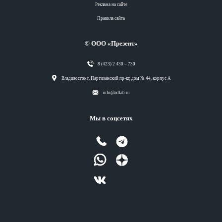
Реклама на сайте
Правила сайта
© ООО «Презент»
8 (423) 2 430 – 730
Разделы
Владивосток г, Партизанский пр-кт, дом № 44, корпус А
info@adlab.ru
Вся лента
Мы в соцсетях
Вся лента
Вся лента
Вся лента
Вся лента