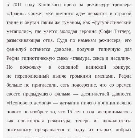
в 2011 году Каннского приза за режиссуру триллера
«Драйв». Сюжет «Ее личного ада» держится в строгой
тайне и окутан таким же туманом, как «футуристический
мегаполис», где мается молодая героиня (Софи Тэтчер),
разыскивающая отца. Судя по намекам режиссера, его
фан-клуб останется доволен, получив типичную для
Рефна гипнотическую смесь «гламура, секса и насилия».
Но поскольку в основной каннский конкурс,
не переполненный нынче громкими именами, Рефна
больше не пригласили, есть подозрение, что со времен
своего предыдущего фильма — десятилетней давности
«Неонового демона» — датчанин ничего принципиально
нового не изобрел: то, что 15 лет назад воспринималось
как новаторская режиссура, теперь из шок-контента
потихоньку превращается в одну из старых добрых