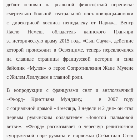
дебют основан на реальной философской переписке
смертельно больной театральной постановщицы-японки
с директрисой хосписа неподалеку от Парижа. Венгр
Ласло Немеш, обладатель каннского Гран-при
за историческую драму 2015 года «Сын Саула», действие
которой происходит в Освенциме, теперь переключился
на славные страницы французской истории и снял
байопик «Мулен» о герое Сопротивления Жане Мулене
с Жилем Леллушем в главной роли.
В копродукции с французами снят и англоязычный
«Фьорд» Кристиана Мунджиу, — в 2007 году
с социальной драмой «4 месяца, 3 недели и 2 дня» он стал
первым румынским обладателем «Золотой пальмовой
ветви». «Фьорд» рассказывает о чересчур религиозной
супружеской паре румына и норвежки (Себастиан Стэн