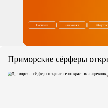
Политика
Экономика
Обществ
Приморские сёрферы откр
3