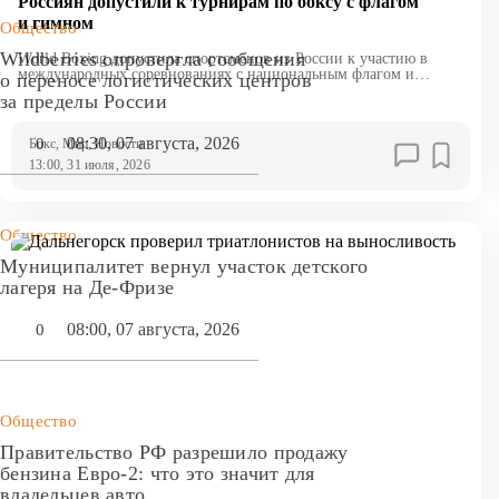
Россиян допустили к турнирам по боксу с флагом
и гимном
Общество
Wildberries опровергла сообщения
World Boxing допустила спортсменов из России к участию в
международных соревнованиях с национальным флагом и
о переносе логистических центров
гимном
за пределы России
08:30, 07 августа, 2026
0
Бокс
, Мир
, Новости
13:00, 31 июля, 2026
Общество
Муниципалитет вернул участок детского
лагеря на Де-Фризе
08:00, 07 августа, 2026
0
Общество
Правительство РФ разрешило продажу
бензина Евро-2: что это значит для
владельцев авто