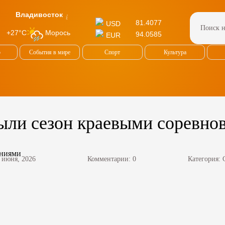
Владивосток
81.4077
USD
Морось
+27°C
94.0585
EUR
о
События в мире
Спорт
Культура
ыли сезон краевыми соревно
 июня, 2026
Комментарии: 0
Категория: