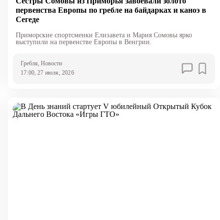
Сёстры Сомовы из Приморья завоевали золото
первенства Европы по гребле на байдарках и каноэ в
Сегеде
Приморские спортсменки Елизавета и Мария Сомовы ярко
выступили на первенстве Европы в Венгрии.
Гребля
, Новости
17:00, 27 июля, 2026