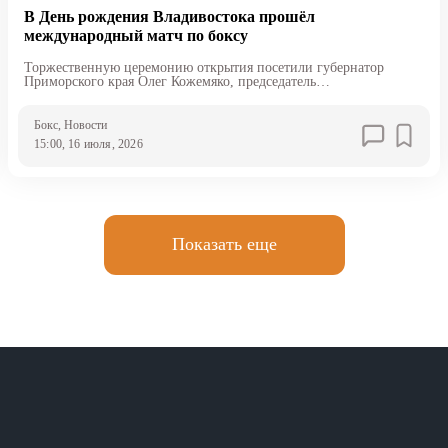
В День рождения Владивостока прошёл
международный матч по боксу
Торжественную церемонию открытия посетили губернатор
Приморского края Олег Кожемяко, председатель
Законодательного Собрания Антон Волошко и глава
Владивостока Константин Шестаков
Бокс
, Новости
15:00, 16 июля, 2026
Показать еще