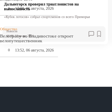
Дальнегорск проверил триатлонистов на
17:00, 06 августа, 2026
0
выносливость
«Кубок лотосов» собрал спортсменов со всего Приморья
Общество
Новости
Велотропу во Владивостоке откроет
16:00, 22 июля, 2026
велопутешественник
13:52, 06 августа, 2026
0