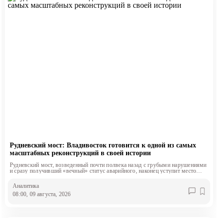
Рудневский мост: Владивосток готовится к одной из самых
масштабных реконструкций в своей истории
Рудневский мост, возведенный почти полвека назад с грубыми нарушениями
и сразу получивший «вечный» статус аварийного, наконец уступит место
современному четырехполосному сооружению.
Аналитика
08:00, 09 августа, 2026