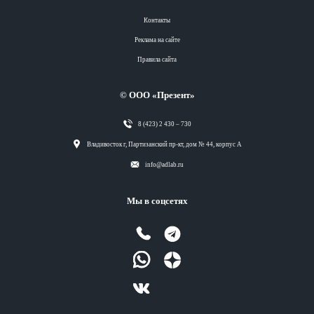
Контакты
Реклама на сайте
Правила сайта
© ООО «Презент»
8 (423) 2 430 – 730
Разделы
Владивосток г, Партизанский пр-кт, дом № 44, корпус А
info@adlab.ru
Вся лента
Мы в соцсетях
Вся лента
Вся лента
Вся лента