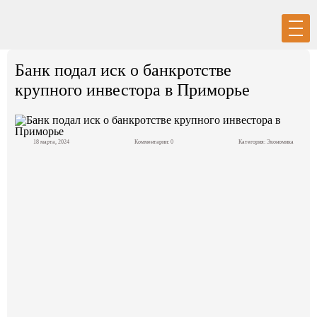
Вход
Регистрация
Банк подал иск о банкротстве
крупного инвестора в Приморье
18 марта, 2024
Комментарии: 0
Категория:
Экономика
Политика
Экономика
Общество
События в мире
Спорт