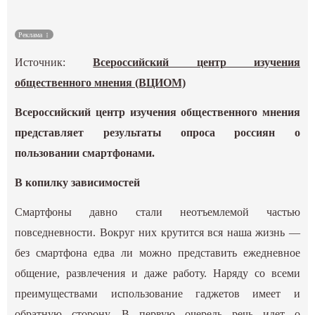
Культура
Реклама
Наука
Источник:
Всероссийский центр изучения
общественного мнения (ВЦИОМ)
Спецпроекты
Всероссийский центр изучения общественного мнения
представляет результаты опроса россиян о
ГИД
пользовании смартфонами.
В копилку зависимостей
Смартфоны давно стали неотъемлемой частью
повседневности. Вокруг них крутится вся наша жизнь —
без смартфона едва ли можно представить ежедневное
общение, развлечения и даже работу. Наряду со всеми
преимуществами использование гаджетов имеет и
обратную сторону. В первую очередь речь идет о