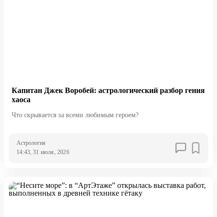
Капитан Джек Воробей: астрологический разбор гения
хаоса
Что скрывается за всеми любимым героем?
Астрология
14:43, 31 июля, 2026