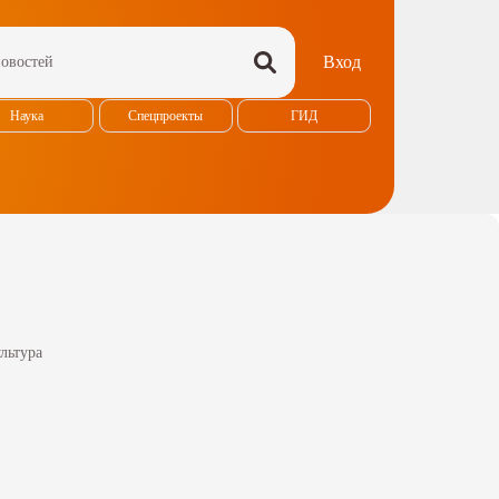
Вход
Наука
Спецпроекты
ГИД
льтура