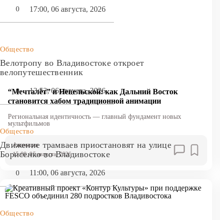
17:00, 06 августа, 2026
0
Общество
Велотропу во Владивостоке откроет
велопутешественник
13:52, 06 августа, 2026
0
“Мечталёт” и Невельской: как Дальний Восток
становится хабом традиционной анимации
Региональная идентичность — главный фундамент новых
мультфильмов
Общество
Движение трамваев приостановят на улице
Анимация
Борисенко во Владивостоке
15:00, 05 августа, 2026
11:00, 06 августа, 2026
0
Общество