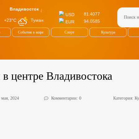
Владивосток
81.4077
USD
Туман
+23°C
94.0585
EUR
о
События в мире
Спорт
Культура
 в центре Владивостока
 мая, 2024
Комментарии: 0
Категория:
Ку