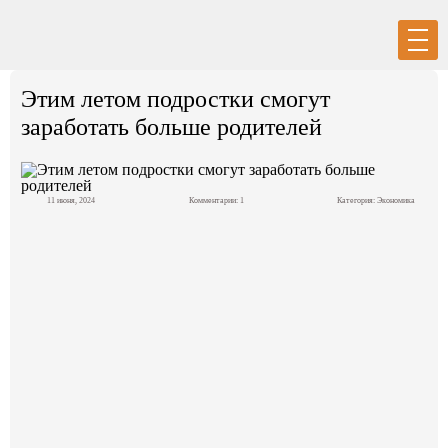
Вход
Регистрация
Этим летом подростки смогут
заработать больше родителей
11 июня, 2024
Комментарии: 1
Категория:
Экономика
Политика
Экономика
Общество
События в мире
Спорт