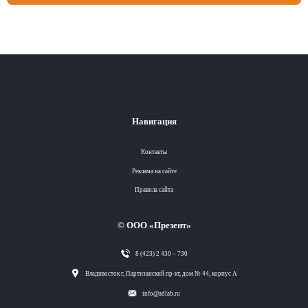
Навигация
Контакты
Реклама на сайте
Правила сайта
© ООО «Презент»
8 (423) 2 430 – 730
Разделы
Владивосток г, Партизанский пр-кт, дом № 44, корпус А
info@adlab.ru