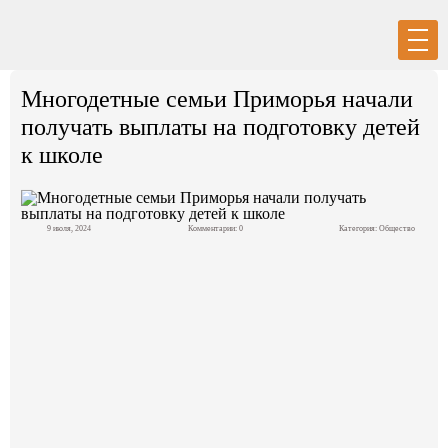
Вход
Регистрация
Многодетные семьи Приморья начали
получать выплаты на подготовку детей
к школе
Политика
9 июля, 2024
Комментарии: 0
Категория:
Общество
Экономика
Общество
События в мире
Спорт