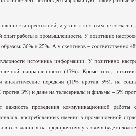
На основе чего респонденты формируют такие разные мн
ышленности престижной, и у тех, кто с этим не согласе
ый опыт работы в промышленности. У позитивно настро
образом: 36% и 25%. А у скептиков – соответственно 4
опулярности источника информации. У позитивно наст
азличной направленности (15%). Кроме того, позитив
м аналитические передачи (11% против 5%), на соци
 против 3%) и даже на телесериалы и фильмы – 5% про
ет важность проведения коммуникационной работы
ионалов, востребованных именно в промышленной отрас
ов о созданных на предприятиях условиях будет сложне