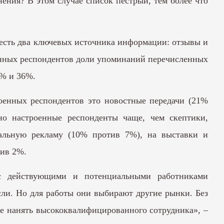
ения? В этом случае список пестрый, тем более что
н, есть два ключевых источника информации: отзывы и
енных респондентов доли упоминаний перечисленных
8% и 36%.
роенных респондентов это новостные передачи (21%
но настроенные респонденты чаще, чем скептики,
альную рекламу (10% против 7%), на выставки и
тив 2%.
 с действующими и потенциальными работниками
ли. Но для работы они выбирают другие рынки. Без
е нанять высококвалифицированного сотрудника», –