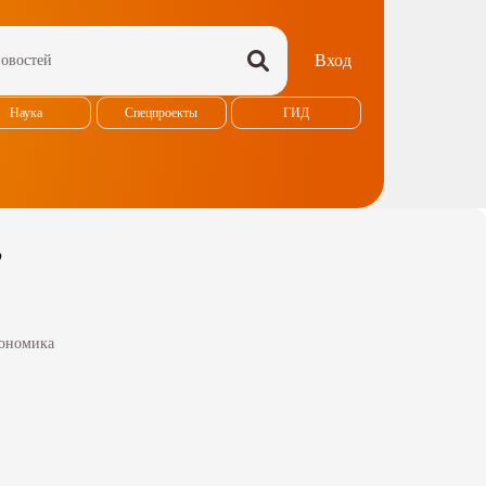
Вход
Наука
Спецпроекты
ГИД
”
ономика