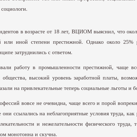
 социологи.
ондентов в возрасте от 18 лет, ВЦИОМ выяснил, что око
й или иной степени престижной. Однако около 25% р
нципе затруднились с ответом.
звали работу в промышленности престижной, чаще все
 общества, высокий уровень заработной платы, возмож
азали на привлекательные теперь социальные льготы и б
офессий вовсе не очевидна, чаще всего и порой вопреки
 они ссылались на неблагоприятные условия труда, как 
екательности и нежелательности физического труда, т
ком монотонна и скучна.