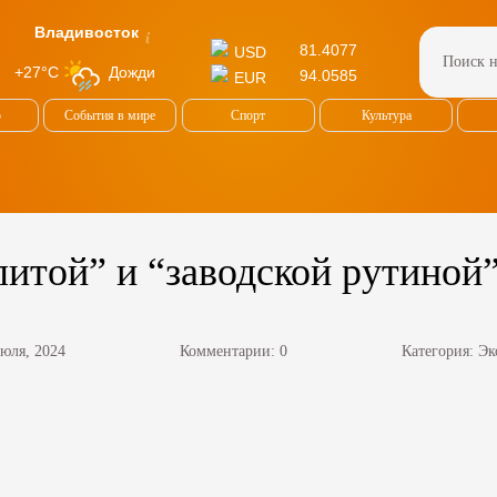
Владивосток
81.4077
USD
Дожди
+27°C
94.0585
EUR
о
События в мире
Спорт
Культура
итой” и “заводской рутиной
июля, 2024
Комментарии: 0
Категория:
Эк