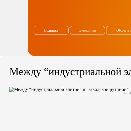
Политика
Экономика
Обществ
Между “индустриальной эл
25 