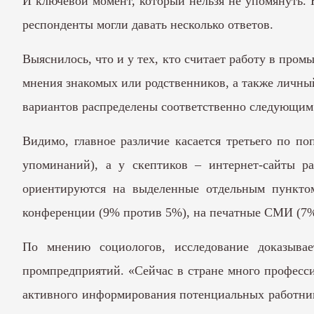
И ключевой момент, который нельзя не упомянуть. 
респонденты могли давать несколько ответов.
Выяснилось, что и у тех, кто считает работу в пром
мнения знакомых или родственников, а также личн
вариантов распределены соответственно следующим 
Видимо, главное различие касается третьего по п
упоминаний), а у скептиков – интернет-сайты р
ориентируются на выделенные отдельным пункто
конференции (9% против 5%), на печатные СМИ (7%
По мнению социологов, исследование доказыва
промпредприятий. «Сейчас в стране много професс
активного информирования потенциальных работник