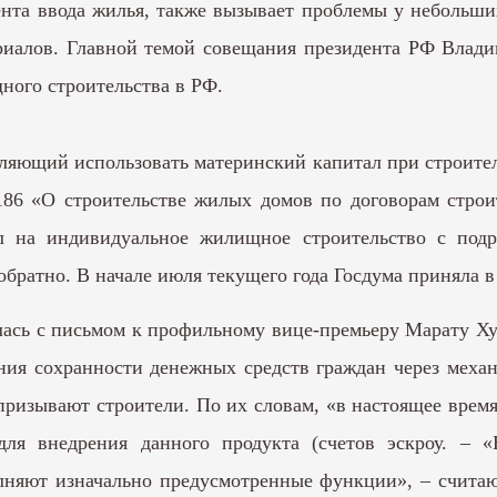
ента ввода жилья, также вызывает проблемы у небольши
риалов. Главной темой совещания президента РФ Владим
ного строительства в РФ.
ляющий использовать материнский капитал при строител
86 «О строительстве жилых домов по договорам строит
ал на индивидуальное жилищное строительство с подр
братно. В начале июля текущего года Госдума приняла в 
ась с письмом к профильному вице-премьеру Марату Хус
ия сохранности денежных средств граждан через механ
призывают строители. По их словам, «в настоящее врем
для внедрения данного продукта (счетов эскроу. – «
няют изначально предусмотренные функции», – считаю