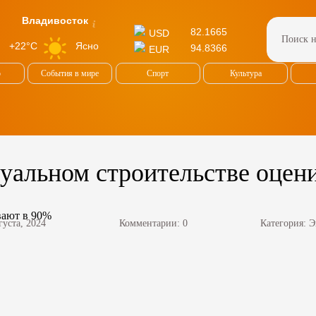
Владивосток
82.1665
USD
Ясно
+22°C
94.8366
EUR
о
События в мире
Спорт
Культура
уальном строительстве оцен
густа, 2024
Комментарии: 0
Категория:
Э